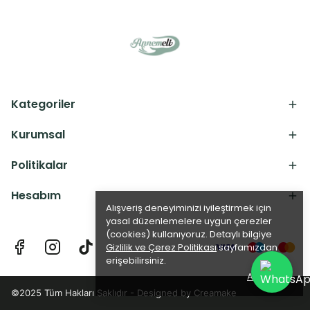
Kategoriler
Kurumsal
Politikalar
Hesabım
Alışveriş deneyiminizi iyileştirmek için
yasal düzenlemelere uygun çerezler
(cookies) kullanıyoruz. Detaylı bilgiye
Gizlilik ve Çerez Politikası
sayfamızdan
erişebilirsiniz.
Anladım
©2025 Tüm Hakları Saklıdır - Designed by
Creamake