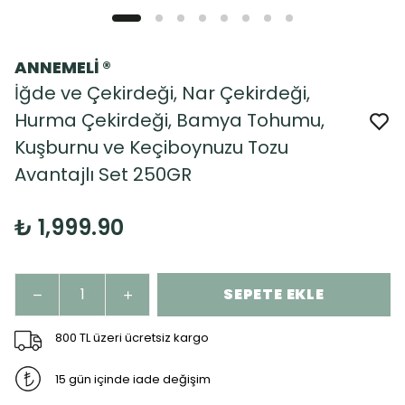
ANNEMELİ ®
İğde ve Çekirdeği, Nar Çekirdeği,
Hurma Çekirdeği, Bamya Tohumu,
Kuşburnu ve Keçiboynuzu Tozu
Avantajlı Set 250GR
₺ 1,999.90
SEPETE EKLE
800 TL üzeri ücretsiz kargo
15 gün içinde iade değişim