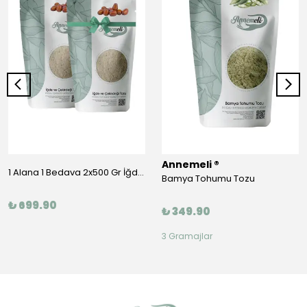
Annemeli ®
1 Alana 1 Bedava 2x500 Gr İğde ve Çekirdeği Tozu
Bamya Tohumu Tozu
₺ 699.90
₺ 349.90
3 Gramajlar